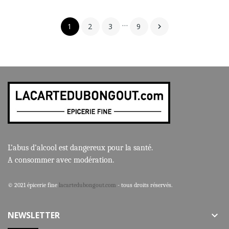
…
1
2
3
9

L’abus d’alcool est dangereux pour la santé.
A consommer avec modération.
© 2021 épicerie fine
lacartedubongout.com
- tous droits réservés.
NEWSLETTER
keyboard_arrow_down