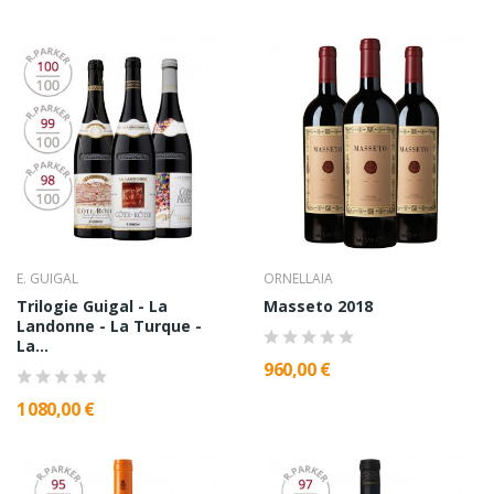
E. GUIGAL
ORNELLAIA
Trilogie Guigal - La
Masseto 2018
Landonne - La Turque -
La...
960,00 €
1 080,00 €