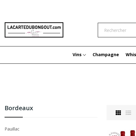
Vins
Champagne
Whi
All Cattegories
Bordeaux
Pauillac