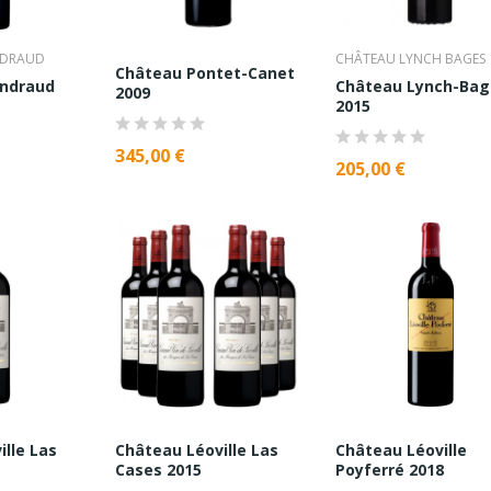
NDRAUD
CHÂTEAU LYNCH BAGES
Château Pontet-Canet
andraud
Château Lynch-Bag
2009
2015
345,00 €
205,00 €
lle Las
Château Léoville Las
Château Léoville
Cases 2015
Poyferré 2018