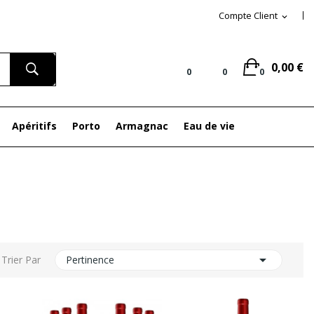
Compte Client
expand_more
0,00 €
0
0
0
Apéritifs
Porto
Armagnac
Eau de vie
Autres

Trier Par
Pertinence